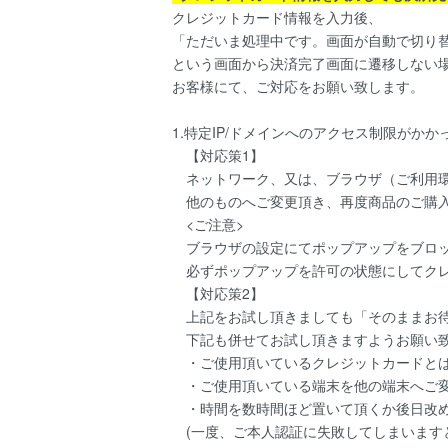
クレジットカード情報を入力後、
「ただいま処理中です。画面が自動で切り
という画面から決済完了画面に遷移しない
お客様にて、ご対応をお願い致します。
1.特定IP/ドメインへのアクセス制限がかか
【対応策1】
ネットワーク、又は、ブラウザ（ご利用環
他のものへご変更頂き、再度商品のご購入
<ご注意>
ブラウザの設定にてポップアップをブロッ
必ずポップアップを許可の状態にしてクレ
【対応策2】
上記をお試し頂きましても「そのままお待
下記も併せてお試し頂きますようお願い
・ご使用頂いているクレジットカードとは
・ご使用頂いている端末を他の端末へご変
・時間を数時間ほど置いて頂くか後日改め
(一度、ご本人認証に失敗してしまいます