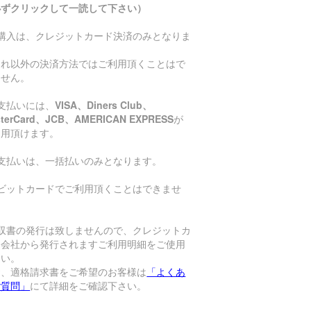
必ずクリックして一読して下さい）
ご購入は、クレジットカード決済のみとなりま
。
れ以外の決済方法ではご利用頂くことはで
ません。
支払いには、
VISA、Diners Club、
sterCard、JCB、AMERICAN EXPRESS
が
利用頂けます。
お支払いは、一括払いのみとなります。
デビットカードでご利用頂くことはできませ
。
領収書の発行は致しませんので、クレジットカ
ド会社から発行されますご利用明細をご使用
さい。
お、適格請求書をご希望のお客様は
「よくあ
ご質問」
にて詳細をご確認下さい。