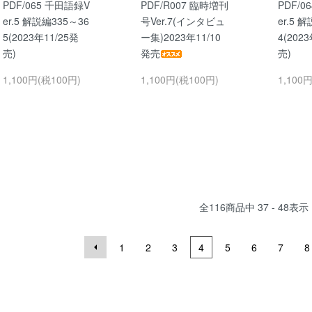
PDF/065 千田語録V
PDF/R007 臨時増刊
PDF/0
er.5 解説編335～36
号Ver.7(インタビュ
er.5 
5(2023年11/25発
ー集)2023年11/10
4(202
売)
発売
売)
1,100円(税100円)
1,100円(税100円)
1,100
全
116
商品中
37 - 48
表示
1
2
3
4
5
6
7
8