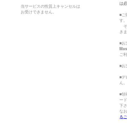
は
当サービスの性質上キャンセルは
お受けできません。
■
す
そ
き
■お
Ma
ご
■
■
ん
■
ー
下
な
る